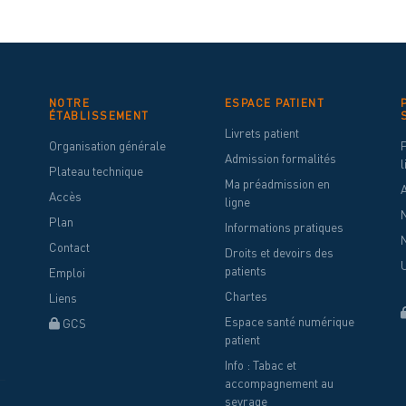
NOTRE
ESPACE PATIENT
ÉTABLISSEMENT
Livrets patient
Organisation générale
Admission formalités
l
Plateau technique
Ma préadmission en
Accès
ligne
N
Plan
Informations pratiques
N
Contact
Droits et devoirs des
patients
Emploi
Chartes
Liens
Espace santé numérique
GCS
patient
Info : Tabac et
accompagnement au
sevrage