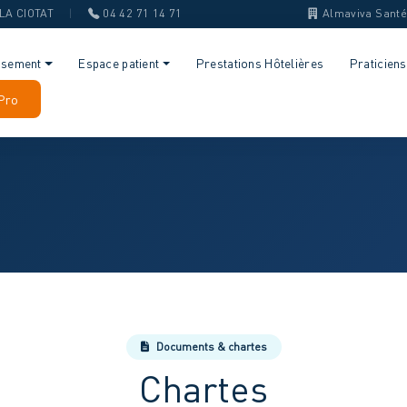
0 LA CIOTAT
|
04 42 71 14 71
Almaviva Sant
ssement
Espace patient
Prestations Hôtelières
Praticiens
Pro
Documents & chartes
Chartes