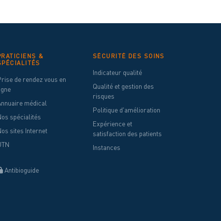
PRATICIENS &
SÉCURITÉ DES SOINS
SPÉCIALITÉS
Indicateur qualité
Prise de rendez vous en
Qualité et gestion des
igne
risques
Annuaire médical
Politique d'amélioration
os spécialités
Expérience et
os sites Internet
satisfaction des patients
UTN
Instances
Antibioguide