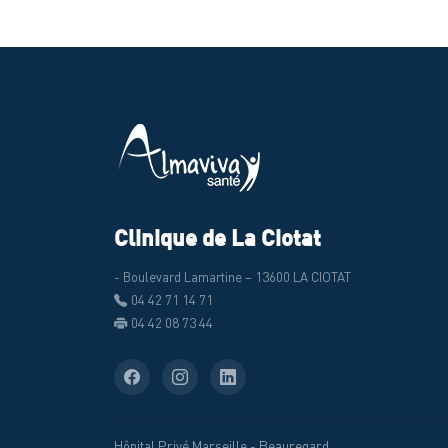
Clinique de La Ciotat
- Boulevard Lamartine – 13600 LA CIOTAT
04 42 71 14 71
04 42 08 73 44
Hôpital Privé Marseille - Beauregard